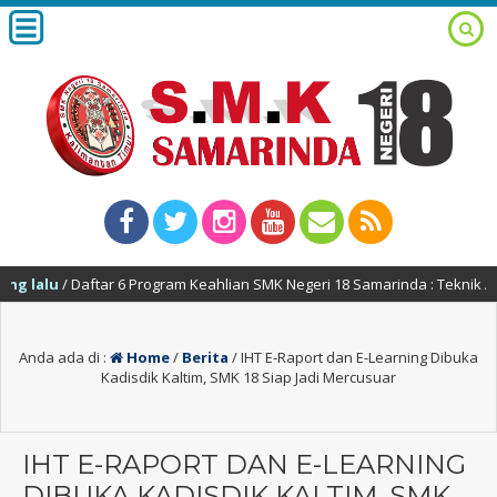
 Daftar 6 Program Keahlian SMK Negeri 18 Samarinda : Teknik Alat Bera
Anda ada di :
Home
/
Berita
/
IHT E-Raport dan E-Learning Dibuka
Kadisdik Kaltim, SMK 18 Siap Jadi Mercusuar
IHT E-RAPORT DAN E-LEARNING
DIBUKA KADISDIK KALTIM, SMK