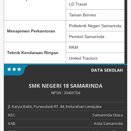
LD Travel
Taman Borneo
Politeknik Negeri Samarinda
Menajemen Perkantoran
Pemkot Samarinda
RKM
Teknik Kendaraan Ringan
United Tractors
DATA SEKOLAH
SMK NEGERI 18 SAMARINDA
NPSN : 30405704
Jl. Karya Bakti, Purwodadi RT. 44, Kelurahan Lempake
KEC.
Samarinda Utara
KAB.
Kota Samarinda