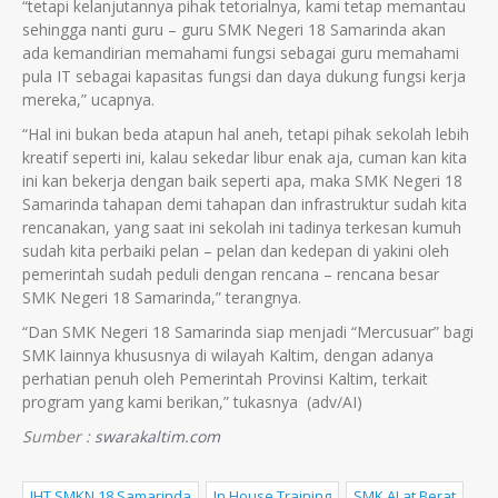
“tetapi kelanjutannya pihak tetorialnya, kami tetap memantau
sehingga nanti guru – guru SMK Negeri 18 Samarinda akan
ada kemandirian memahami fungsi sebagai guru memahami
pula IT sebagai kapasitas fungsi dan daya dukung fungsi kerja
mereka,” ucapnya.
“Hal ini bukan beda atapun hal aneh, tetapi pihak sekolah lebih
kreatif seperti ini, kalau sekedar libur enak aja, cuman kan kita
ini kan bekerja dengan baik seperti apa, maka SMK Negeri 18
Samarinda tahapan demi tahapan dan infrastruktur sudah kita
rencanakan, yang saat ini sekolah ini tadinya terkesan kumuh
sudah kita perbaiki pelan – pelan dan kedepan di yakini oleh
pemerintah sudah peduli dengan rencana – rencana besar
SMK Negeri 18 Samarinda,” terangnya.
“Dan SMK Negeri 18 Samarinda siap menjadi “Mercusuar” bagi
SMK lainnya khususnya di wilayah Kaltim, dengan adanya
perhatian penuh oleh Pemerintah Provinsi Kaltim, terkait
program yang kami berikan,” tukasnya (adv/AI)
Sumber :
swarakaltim.com
IHT SMKN 18 Samarinda
In House Training
SMK ALat Berat