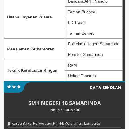
Bandara APT Pranoto
Taman Budaya
Usaha Layanan Wisata
LD Travel
Taman Borneo
Politeknik Negeri Samarinda
Menajemen Perkantoran
Pemkot Samarinda
RKM
Teknik Kendaraan Ringan
United Tractors
DATA SEKOLAH
SMK NEGERI 18 SAMARINDA
NPSN : 30405704
Jl. Karya Bakti, Purwodadi RT. 44, Kelurahan Lempake