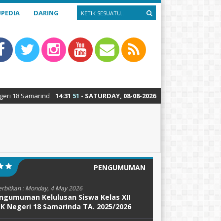
PEDIA
DARING
amarinda : Teknik Alat Berat – Teknik Sepeda Motor – Teknik Kendaraan 
14
:
31
52
- SATURDAY, 08-08-2026
PENGUMUMAN
erbitkan :
Monday, 4 May 2026
ngumuman Kelulusan Siswa Kelas XII
K Negeri 18 Samarinda TA. 2025/2026