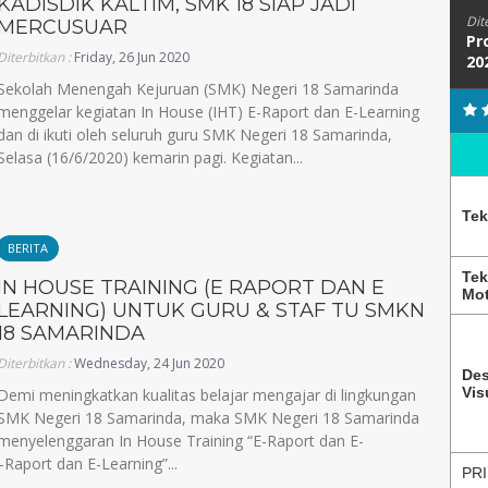
KADISDIK KALTIM, SMK 18 SIAP JADI
Dit
MERCUSUAR
Pr
Diterbitkan :
Friday, 26 Jun 2020
20
Sekolah Menengah Kejuruan (SMK) Negeri 18 Samarinda
menggelar kegiatan In House (IHT) E-Raport dan E-Learning
dan di ikuti oleh seluruh guru SMK Negeri 18 Samarinda,
Selasa (16/6/2020) kemarin pagi. Kegiatan...
Tek
BERITA
Tek
IN HOUSE TRAINING (E RAPORT DAN E
Mot
LEARNING) UNTUK GURU & STAF TU SMKN
18 SAMARINDA
Diterbitkan :
Wednesday, 24 Jun 2020
Des
Vis
Demi meningkatkan kualitas belajar mengajar di lingkungan
SMK Negeri 18 Samarinda, maka SMK Negeri 18 Samarinda
menyelenggaran In House Training “E-Raport dan E-
Raport dan E-Learning”...
PRI