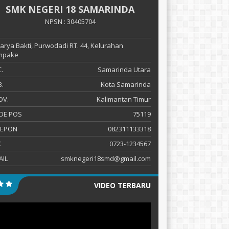
SMK NEGERI 18 SAMARINDA
NPSN : 30405704
 Karya Bakti, Purwodadi RT. 44, Kelurahan
mpake
.
Samarinda Utara
.
Kota Samarinda
OV.
Kalimantan Timur
DE POS
75119
LEPON
082311133318
X
0723-1234567
AIL
smknegeri18smd@gmail.com
VIDEO TERBARU