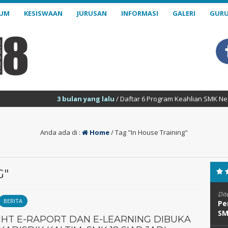
LUM
KESISWAAN
JURUSAN
INFORMASI
GALERI
GURU
3 bulan yang lalu
/ Daftar 6 Program Keahlian SMK Negeri 18 S
Anda ada di :
Home
/
Tag "In House Training"
G"
Dit
BERITA
Pe
SM
IHT E-RAPORT DAN E-LEARNING DIBUKA