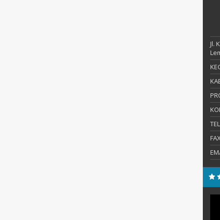
Jl.
Le
KEC
KAB
PR
KO
TE
FA
EM