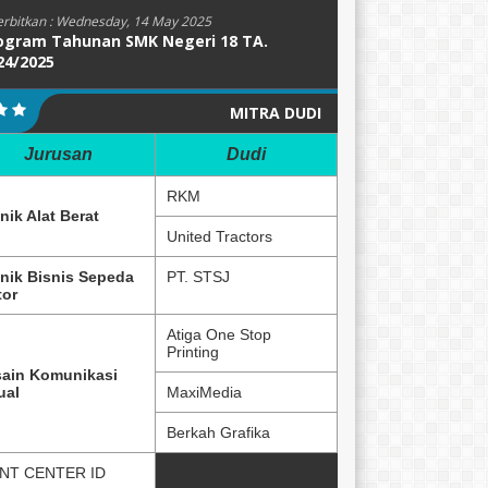
erbitkan :
Wednesday, 14 May 2025
ogram Tahunan SMK Negeri 18 TA.
24/2025
MITRA DUDI
Jurusan
Dudi
RKM
nik Alat Berat
United Tractors
nik Bisnis Sepeda
PT. STSJ
or
Atiga One Stop
Printing
ain Komunikasi
ual
MaxiMedia
Berkah Grafika
NT CENTER ID