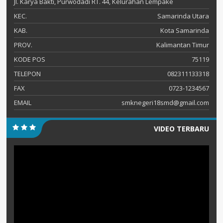
Jl. Karya Bakti, Purwodadi RT. 44, Kelurahan Lempake
KEC.
Samarinda Utara
KAB.
Kota Samarinda
PROV.
Kalimantan Timur
KODE POS
75119
TELEPON
082311133318
FAX
0723-1234567
EMAIL
smknegeri18smd@gmail.com
VIDEO TERBARU