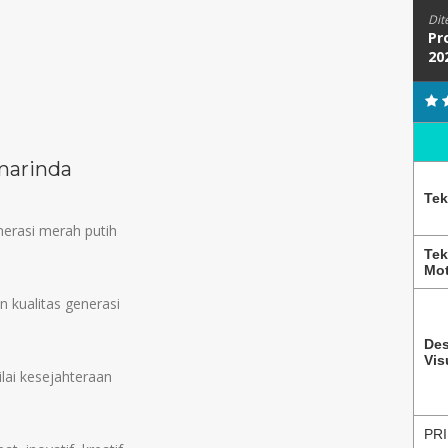
Dit
Pr
20
marinda
Tek
rasi merah putih
Tek
Mot
 kualitas generasi
Des
Vis
lai kesejahteraan
PRI