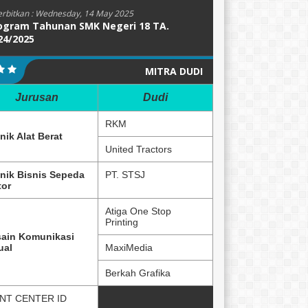
erbitkan :
Wednesday, 14 May 2025
ogram Tahunan SMK Negeri 18 TA.
24/2025
MITRA DUDI
Jurusan
Dudi
RKM
nik Alat Berat
United Tractors
nik Bisnis Sepeda
PT. STSJ
or
Atiga One Stop
Printing
ain Komunikasi
ual
MaxiMedia
Berkah Grafika
NT CENTER ID