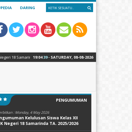
PEDIA
DARING
amarinda : Teknik Alat Berat – Teknik Sepeda Motor – Teknik Kendaraan
19
:
04
40
- SATURDAY, 08-08-2026
PENGUMUMAN
erbitkan :
Monday, 4 May 2026
ngumuman Kelulusan Siswa Kelas XII
K Negeri 18 Samarinda TA. 2025/2026