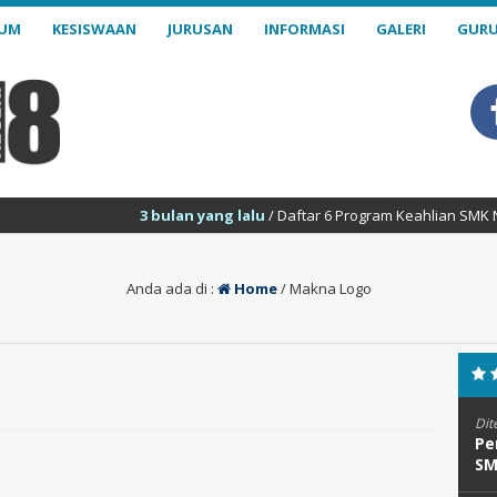
LUM
KESISWAAN
JURUSAN
INFORMASI
GALERI
GURU
3 bulan yang lalu
/ Daftar 6 Program Keahlian SMK Negeri 18 S
Anda ada di :
Home
/
Makna Logo
Dit
Pe
SM