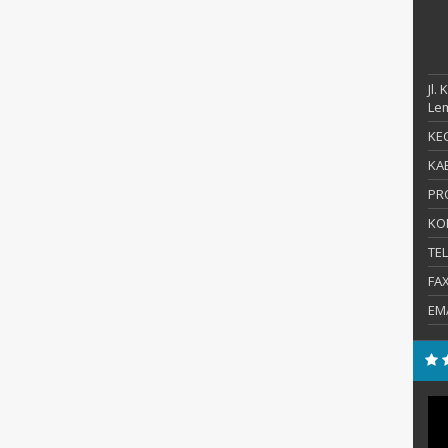
Jl.
Le
KEC
KAB
PR
KO
TE
FA
EM