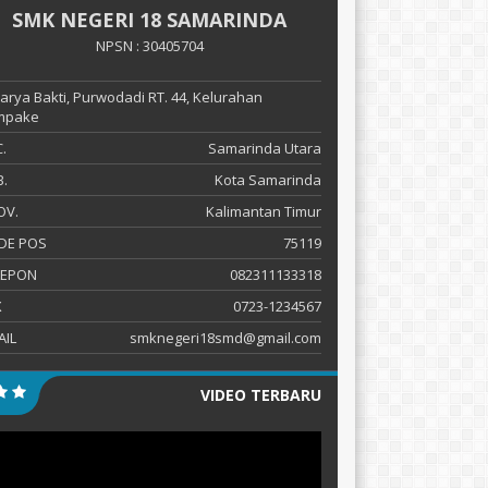
SMK NEGERI 18 SAMARINDA
NPSN : 30405704
 Karya Bakti, Purwodadi RT. 44, Kelurahan
mpake
.
Samarinda Utara
.
Kota Samarinda
OV.
Kalimantan Timur
DE POS
75119
LEPON
082311133318
X
0723-1234567
AIL
smknegeri18smd@gmail.com
VIDEO TERBARU