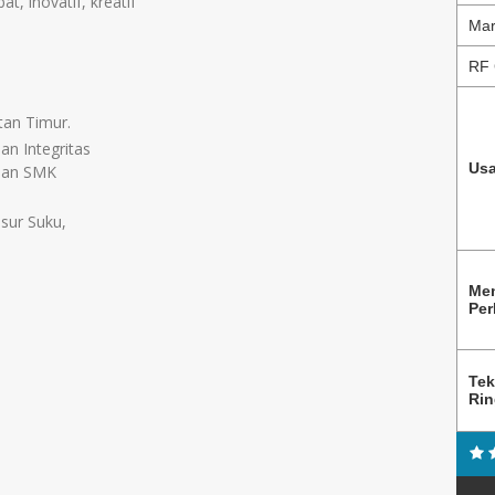
, inovatif, kreatif
Mar
RF 
ntan Timur.
an Integritas
Usa
usan SMK
nsur Suku,
Me
Per
Tek
Ri