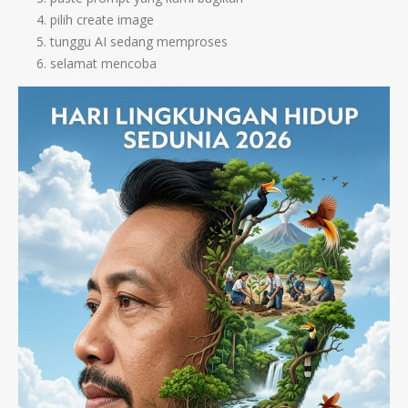
pilih create image
tunggu AI sedang memproses
selamat mencoba