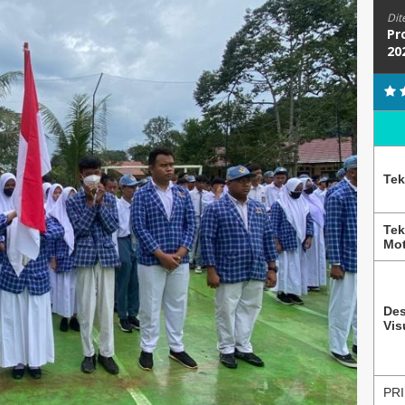
Dit
Pr
20
Tek
Tek
Mot
Des
Vis
PRI