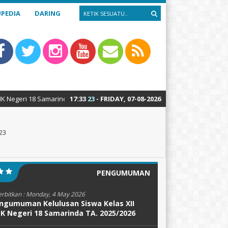
PEDIA
DARING
marinda : Teknik Alat Berat – Teknik Sepeda Motor – Teknik Kendaraan 
17
:
33
24
- FRIDAY, 07-08-2026
23
PENGUMUMAN
erbitkan :
Monday, 4 May 2026
ngumuman Kelulusan Siswa Kelas XII
K Negeri 18 Samarinda TA. 2025/2026