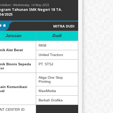
erbitkan :
Wednesday, 14 May 2025
ogram Tahunan SMK Negeri 18 TA.
24/2025
MITRA DUDI
Jurusan
Dudi
RKM
nik Alat Berat
United Tractors
nik Bisnis Sepeda
PT. STSJ
or
Atiga One Stop
Printing
ain Komunikasi
ual
MaxiMedia
Berkah Grafika
NT CENTER ID