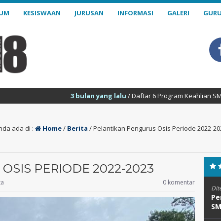
LUM
KESISWAAN
JURUSAN
INFORMASI
GALERI
GURU
3 bulan yang lalu
/ Daftar 6 Program Keahlian SMK Negeri 18 Sa
nda ada di :
Home
/
Berita
/
Pelantikan Pengurus Osis Periode 2022-20
OSIS PERIODE 2022-2023
ta
0 komentar
Dit
Pe
SM