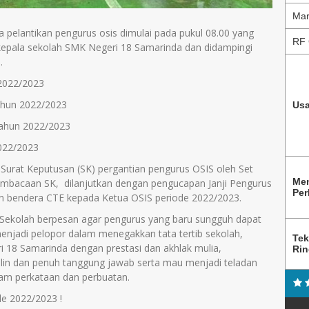
Mar
a pelantikan pengurus osis dimulai pada pukul 08.00 yang
RF 
ku kepala sekolah SMK Negeri 18 Samarinda dan didampingi
.
 2022/2023
tahun 2022/2023
Usa
 tahun 2022/2023
022/2023
Surat Keputusan (SK) pergantian pengurus OSIS oleh Set
Me
pembacaan SK, dilanjutkan dengan pengucapan Janji Pengurus
Per
n bendera CTE kepada Ketua OSIS periode 2022/2023.
a Sekolah berpesan agar pengurus yang baru sungguh dapat
menjadi pelopor dalam menegakkan tata tertib sekolah,
Tek
18 Samarinda dengan prestasi dan akhlak mulia,
Ri
lin dan penuh tanggung jawab serta mau menjadi teladan
lam perkataan dan perbuatan.
e 2022/2023 !