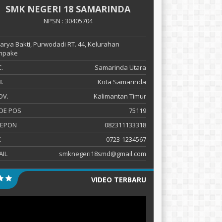
SMK NEGERI 18 SAMARINDA
NPSN : 30405704
 Karya Bakti, Purwodadi RT. 44, Kelurahan
mpake
.
Samarinda Utara
.
Kota Samarinda
OV.
Kalimantan Timur
DE POS
75119
LEPON
082311133318
X
0723-1234567
AIL
smknegeri18smd@gmail.com
VIDEO TERBARU