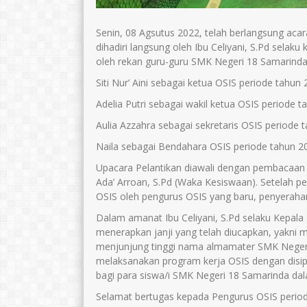
Senin, 08 Agsutus 2022, telah berlangsung acar
dihadiri langsung oleh Ibu Celiyani, S.Pd sela
oleh rekan guru-guru SMK Negeri 18 Samarinda
Siti Nur’ Aini sebagai ketua OSIS periode tahun
Adelia Putri sebagai wakil ketua OSIS periode 
Aulia Azzahra sebagai sekretaris OSIS periode
Naila sebagai Bendahara OSIS periode tahun 2
Upacara Pelantikan diawali dengan pembacaan 
Ada’ Arroan, S.Pd (Waka Kesiswaan). Setelah 
OSIS oleh pengurus OSIS yang baru, penyeraha
Dalam amanat Ibu Celiyani, S.Pd selaku Kepal
menerapkan janji yang telah diucapkan, yakni 
menjunjung tinggi nama almamater SMK Negeri 
melaksanakan program kerja OSIS dengan disip
bagi para siswa/i SMK Negeri 18 Samarinda da
Selamat bertugas kepada Pengurus OSIS period