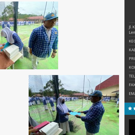
Jl.
Le
KEC
KAB
PR
KO
TE
FA
EM