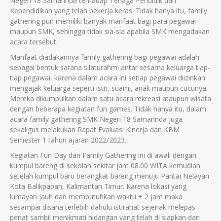
Negeri 18 Samarinda terhadap
Tenaga Pendidik dan
Kependidikan
yang telah bekerja keras. Tidak hanya itu, family
gathering pun memiliki banyak manfaat bagi para pegawai
maupun SMK, sehingga tidak sia-sia apabila SMK mengadakan
acara tersebut.
Manfaat diadakannya family gathering bagi pegawai adalah
sebagai bentuk sarana silaturahmi antar sesama keluarga tiap-
tiap pegawai, karena dalam acara ini setiap pegawai diizinkan
mengajak keluarga seperti istri, suami, anak maupun cucunya.
Mereka dikumpulkan dalam satu acara rekreasi ataupun wisata
dengan beberapa kegiatan fun games. Tidak hanya itu, dalam
acara family gathering SMK Negeri 18 Samarinda juga
sekaligus melakukan Rapat Evaluasi Kinerja dan KBM
Semester 1 tahun ajaran 2022/2023.
K
egiatan Fun Day dan Family Gathering ini di awali dengan
kumpul bareng di sekolah sekitar jam 08.00 WITA kemudian
setelah kumpul baru berangkat bareng menuju Pantai Nelayan
Kota Balikpapan, Kalimantan Timur. Karena lokasi yang
lumayan jauh dan membutuhkan waktu ± 2 jam maka
sesampai disana terlebih dahulu istirahat sejenak melepas
penat sambil menikmati hidangan yang telah di siapkan dan