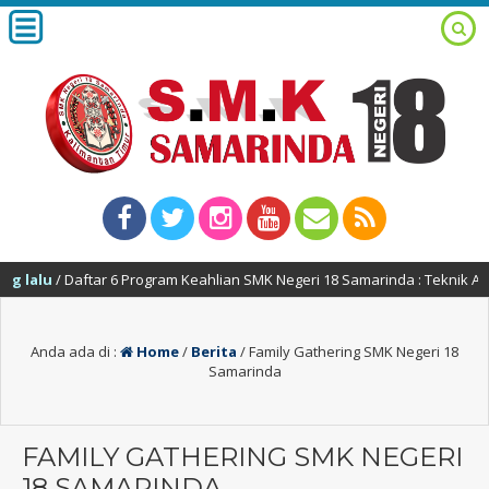
tar 6 Program Keahlian SMK Negeri 18 Samarinda : Teknik Alat Berat – 
Anda ada di :
Home
/
Berita
/
Family Gathering SMK Negeri 18
Samarinda
FAMILY GATHERING SMK NEGERI
18 SAMARINDA