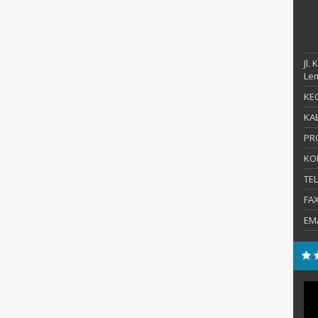
Jl.
Le
KEC
KAB
PR
KO
TE
FA
EM