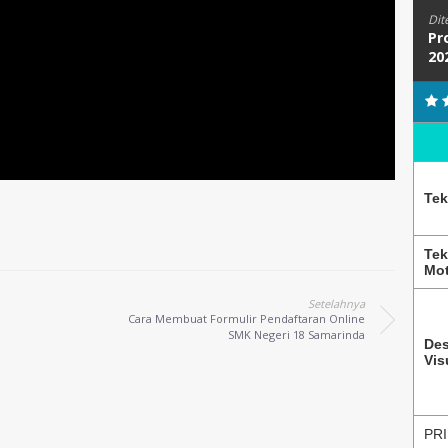
Dit
Pr
20
Tek
Tek
Mot
Setelahnya
Cara Membuat Formulir Pendaftaran Online
SMK Negeri 18 Samarinda
Des
Vis
PRI