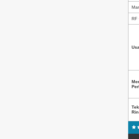
Mar
RF 
Usa
Me
Per
Tek
Ri