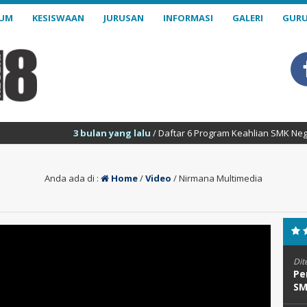
LUM
KESISWAAN
JURUSAN
INFORMASI
GALERI
GURU
3 bulan yang lalu
/ Daftar 6 Program Keahlian SMK Negeri 18 Sama
Anda ada di :
Home
/
Video
/
Nirmana Multimedia
Dit
Pe
SM