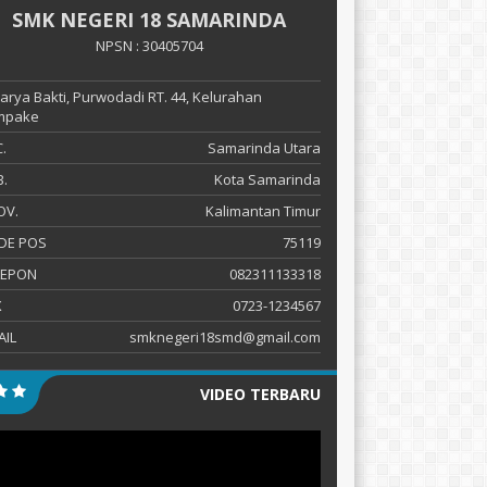
SMK NEGERI 18 SAMARINDA
NPSN : 30405704
 Karya Bakti, Purwodadi RT. 44, Kelurahan
mpake
.
Samarinda Utara
.
Kota Samarinda
OV.
Kalimantan Timur
DE POS
75119
LEPON
082311133318
X
0723-1234567
AIL
smknegeri18smd@gmail.com
VIDEO TERBARU