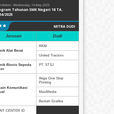
erbitkan :
Wednesday, 14 May 2025
ogram Tahunan SMK Negeri 18 TA.
24/2025
MITRA DUDI
Jurusan
Dudi
RKM
nik Alat Berat
United Tractors
nik Bisnis Sepeda
PT. STSJ
or
Atiga One Stop
Printing
ain Komunikasi
ual
MaxiMedia
Berkah Grafika
NT CENTER ID