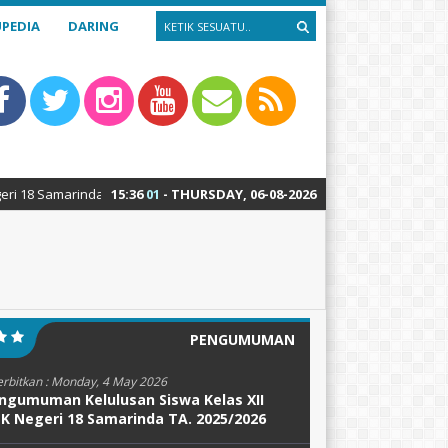
PEDIA
DARING
rinda : Teknik Alat Berat – Teknik Sepeda Motor – Teknik Kendaraan Ri
15
:
36
02
- THURSDAY, 06-08-2026
PENGUMUMAN
erbitkan :
Monday, 4 May 2026
ngumuman Kelulusan Siswa Kelas XII
K Negeri 18 Samarinda TA. 2025/2026