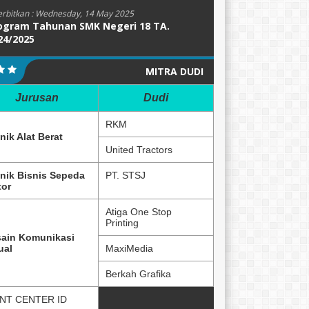
erbitkan :
Wednesday, 14 May 2025
ogram Tahunan SMK Negeri 18 TA.
24/2025
MITRA DUDI
Jurusan
Dudi
RKM
nik Alat Berat
United Tractors
nik Bisnis Sepeda
PT. STSJ
or
Atiga One Stop
Printing
ain Komunikasi
ual
MaxiMedia
Berkah Grafika
NT CENTER ID