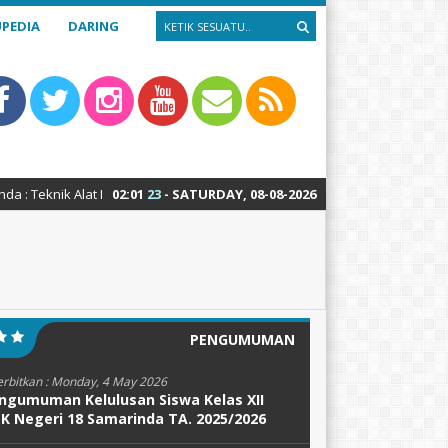
PEDIA
DARING
ik Alat Berat – Teknik Sepeda Motor – Teknik Kendaraan Ringan – Desai
02
:
01
24
- SATURDAY, 08-08-2026
PENGUMUMAN
erbitkan :
Monday, 4 May 2026
ngumuman Kelulusan Siswa Kelas XII
K Negeri 18 Samarinda TA. 2025/2026