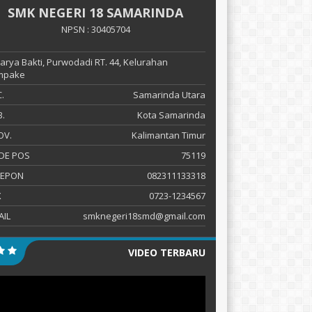
SMK NEGERI 18 SAMARINDA
NPSN : 30405704
 Karya Bakti, Purwodadi RT. 44, Kelurahan
mpake
.
Samarinda Utara
.
Kota Samarinda
OV.
Kalimantan Timur
DE POS
75119
LEPON
082311133318
X
0723-1234567
AIL
smknegeri18smd@gmail.com
VIDEO TERBARU