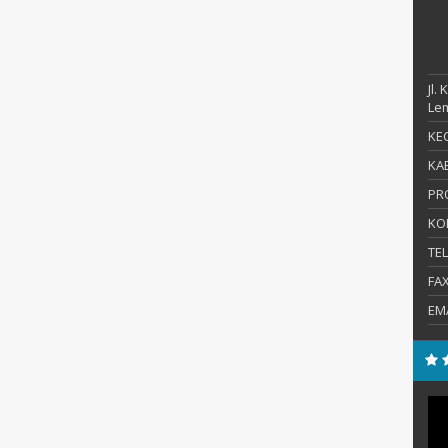
Jl.
Le
KEC
KAB
PR
KO
TE
FA
EM