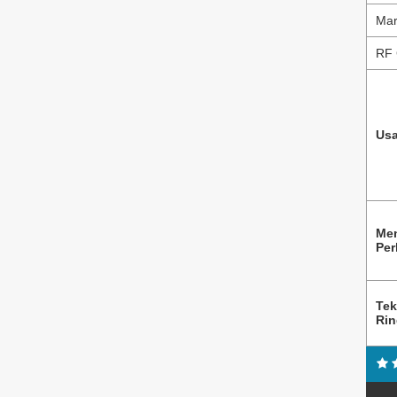
Mar
RF 
Usa
Me
Per
Tek
Ri