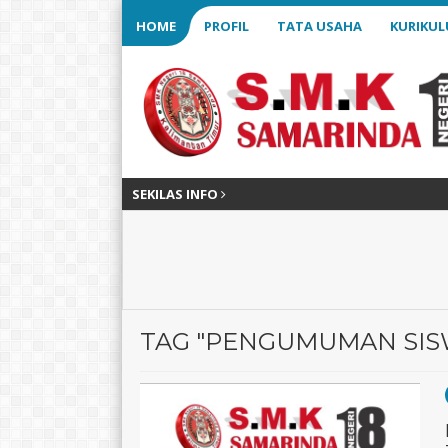
HOME
PROFIL
TATA USAHA
KURIKU
SEKILAS INFO
3 bula
TAG "PENGUMUMAN SIS