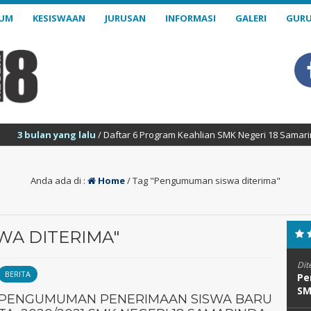
LUM
KESISWAAN
JURUSAN
INFORMASI
GALERI
GURU
n yang lalu
/ Daftar 6 Program Keahlian SMK Negeri 18 Samarinda : Tekn
Anda ada di :
Home
/
Tag "Pengumuman siswa diterima"
WA DITERIMA"
Dit
BERITA
Pe
SM
PENGUMUMAN PENERIMAAN SISWA BARU