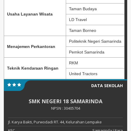
Taman Budaya
Usaha Layanan Wisata
LD Travel
Taman Borneo
Politeknik Negeri Samarinda
Menajemen Perkantoran
Pemkot Samarinda
RKM
Teknik Kendaraan Ringan
United Tractors
DATA SEKOLAH
SMK NEGERI 18 SAMARINDA
NPSN : 30405704
Jl. Karya Bakti, Purwodadi RT. 44, Kelurahan Lempake
KEC.
Samarinda Utara