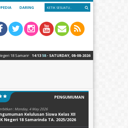
PEDIA
DARING
amarinda : Teknik Alat Berat – Teknik Sepeda Motor – Teknik Kendaraan 
14
:
13
59
- SATURDAY, 08-08-2026
PENGUMUMAN
erbitkan :
Monday, 4 May 2026
ngumuman Kelulusan Siswa Kelas XII
K Negeri 18 Samarinda TA. 2025/2026