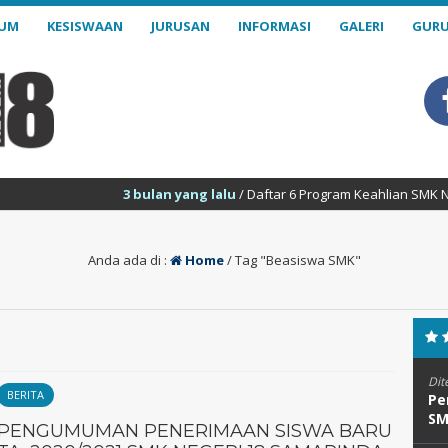
LUM
KESISWAAN
JURUSAN
INFORMASI
GALERI
GURU
3 bulan yang lalu
/ Daftar 6 Program Keahlian SMK Negeri 18 S
Anda ada di :
Home
/
Tag "Beasiswa SMK"
Dit
BERITA
Pe
SM
PENGUMUMAN PENERIMAAN SISWA BARU