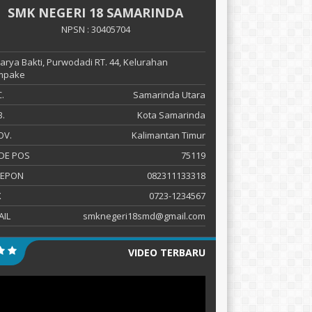
SMK NEGERI 18 SAMARINDA
NPSN : 30405704
 Karya Bakti, Purwodadi RT. 44, Kelurahan
mpake
.
Samarinda Utara
.
Kota Samarinda
OV.
Kalimantan Timur
DE POS
75119
LEPON
082311133318
X
0723-1234567
AIL
smknegeri18smd@gmail.com
VIDEO TERBARU