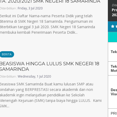
TA. 2020/2021 SMK NEGERI 18 SAMARINDA
Dit
Diterbitkan :
Friday, 3 Jul 2020
Pr
20
Berikut ini Daftar Nama-nama Peserta Didik yang telah
diterima di SMK Negeri 18 Samarinda. Pengumuman ini
diterbitkan tanggal 3 Juli 2020. SMK Negeri 18 Samarinda
membuka kembali Penerimaan Peserta Didik...
Tek
BERITA
BEASISWA HINGGA LULUS SMK NEGERI 18
Tek
SAMARINDA
Mot
Diterbitkan :
Wednesday, 1 Jul 2020
Beasiswa SMK Samarinda Buat kamu lulusan SMP atau
pindahan yang BERPRESTASI secara akademik dan non
Des
Vis
akademik ingin melanjutkan pendidikan ke Sekolah
Menengah Kejuruan (SMK) tanpa biaya hingga LULUS. Kami
SMK...
PRI