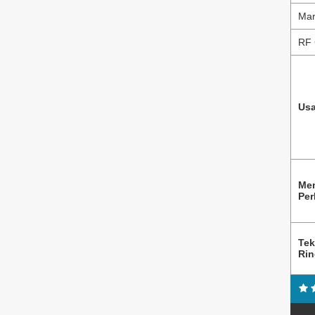
Mar
RF 
Usa
Me
Per
Tek
Ri