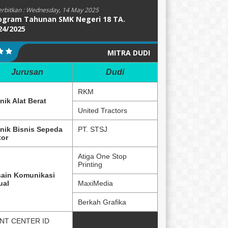
erbitkan :
Wednesday, 14 May 2025
ogram Tahunan SMK Negeri 18 TA.
24/2025
MITRA DUDI
Jurusan
Dudi
RKM
nik Alat Berat
United Tractors
nik Bisnis Sepeda
PT. STSJ
or
Atiga One Stop
Printing
ain Komunikasi
ual
MaxiMedia
Berkah Grafika
NT CENTER ID