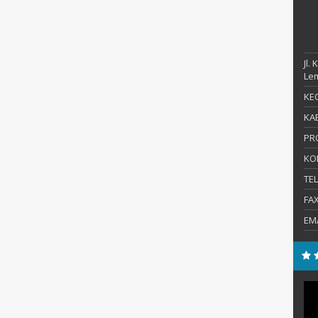
Jl.
Le
KEC
KAB
PR
KO
TE
FA
EM