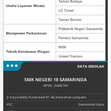
Taman Budaya
Usaha Layanan Wisata
LD Travel
Taman Borneo
Politeknik Negeri Samarinda
Menajemen Perkantoran
Pemkot Samarinda
RKM
Teknik Kendaraan Ringan
United Tractors
DATA SEKOLAH
SMK NEGERI 18 SAMARINDA
NPSN : 30405704
Jl. Karya Bakti, Purwodadi RT. 44, Kelurahan Lempake
KEC.
Samarinda Utara