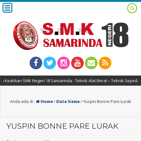
Keahlian SMK Negeri 18 Samarinda : Teknik Alat Berat – Teknik Sepeda 
Anda ada di :
Home
/
Data Siswa
/
Yuspin Bonne Pare Lurak
YUSPIN BONNE PARE LURAK