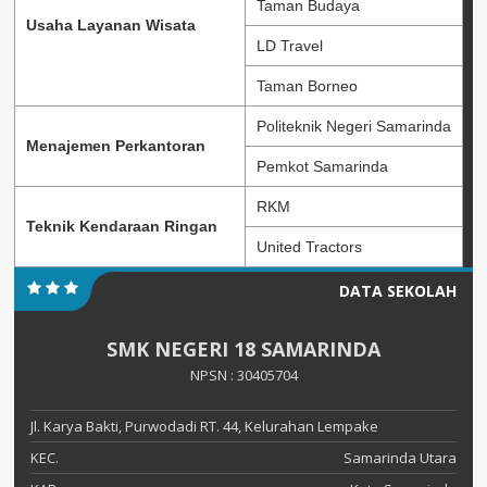
Taman Budaya
Usaha Layanan Wisata
LD Travel
Taman Borneo
Politeknik Negeri Samarinda
Menajemen Perkantoran
Pemkot Samarinda
RKM
Teknik Kendaraan Ringan
United Tractors
DATA SEKOLAH
SMK NEGERI 18 SAMARINDA
NPSN : 30405704
Jl. Karya Bakti, Purwodadi RT. 44, Kelurahan Lempake
KEC.
Samarinda Utara