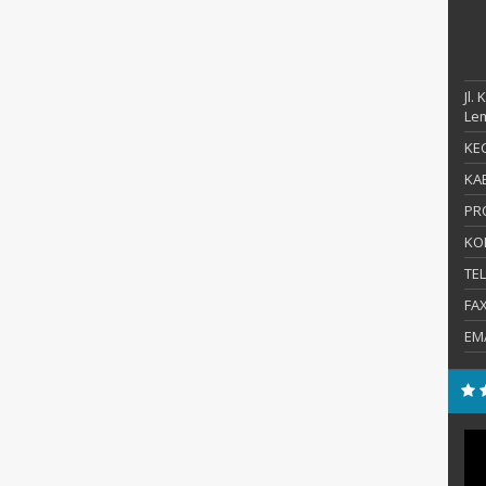
Jl.
Le
KEC
KAB
PR
KO
TE
FA
EM