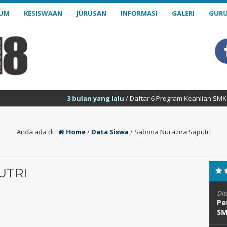
LUM
KESISWAAN
JURUSAN
INFORMASI
GALERI
GURU
3 bulan yang lalu
/ Daftar 6 Program Keahlian SMK Negeri 18
Anda ada di :
Home
/
Data Siswa
/
Sabrina Nurazira Saputri
UTRI
Dit
Pe
SM