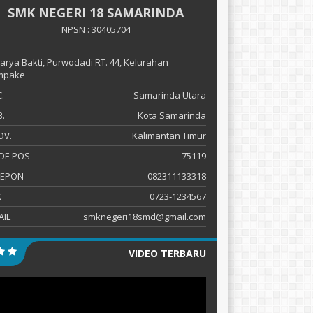
SMK NEGERI 18 SAMARINDA
NPSN : 30405704
 Karya Bakti, Purwodadi RT. 44, Kelurahan
mpake
.
Samarinda Utara
.
Kota Samarinda
OV.
Kalimantan Timur
DE POS
75119
LEPON
082311133318
X
0723-1234567
AIL
smknegeri18smd@gmail.com
VIDEO TERBARU