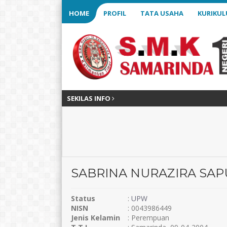
HOME
PROFIL
TATA USAHA
KURIKU
SEKILAS INFO
SABRINA NURAZIRA SAP
Status
:
UPW
NISN
: 0043986449
Jenis Kelamin
: Perempuan