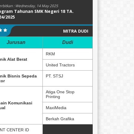
erbitkan :
Wednesday, 14 May 2025
ogram Tahunan SMK Negeri 18 TA.
24/2025
MITRA DUDI
Jurusan
Dudi
RKM
nik Alat Berat
United Tractors
nik Bisnis Sepeda
PT. STSJ
or
Atiga One Stop
Printing
ain Komunikasi
ual
MaxiMedia
Berkah Grafika
NT CENTER ID