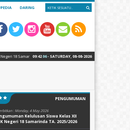
PEDIA
DARING
 Samarinda : Teknik Alat Berat – Teknik Sepeda Motor – Teknik Kendaraa
09
:
42
07
- SATURDAY, 08-08-2026
PENGUMUMAN
erbitkan :
Monday, 4 May 2026
ngumuman Kelulusan Siswa Kelas XII
K Negeri 18 Samarinda TA. 2025/2026