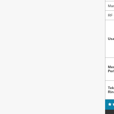
Mar
RF 
Usa
Me
Per
Tek
Ri