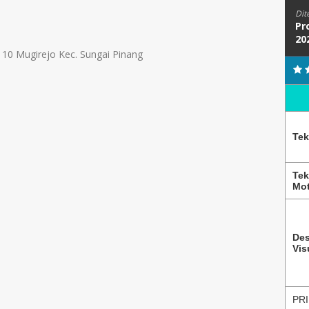
Dit
Pr
20
 10 Mugirejo Kec. Sungai Pinang
Tek
Tek
Mot
Des
Vis
PRI