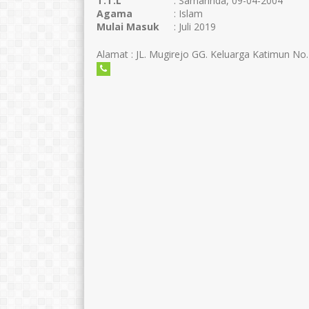
T.T.L
: Samarinda, 09-04-2004
Agama
: Islam
Mulai Masuk
: Juli 2019
Alamat : JL. Mugirejo GG. Keluarga Katimun No.