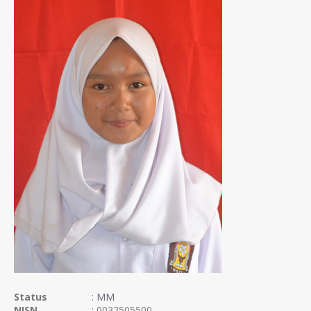
Status
:
MM
NISN
: 0032505500