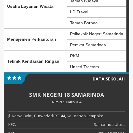
Taman Budaya
Usaha Layanan Wisata
LD Travel
Taman Borneo
Politeknik Negeri Samarinda
Menajemen Perkantoran
Pemkot Samarinda
RKM
Teknik Kendaraan Ringan
United Tractors
DATA SEKOLAH
SMK NEGERI 18 SAMARINDA
NPSN : 30405704
Jl. Karya Bakti, Purwodadi RT. 44, Kelurahan Lempake
KEC.
Samarinda Utara