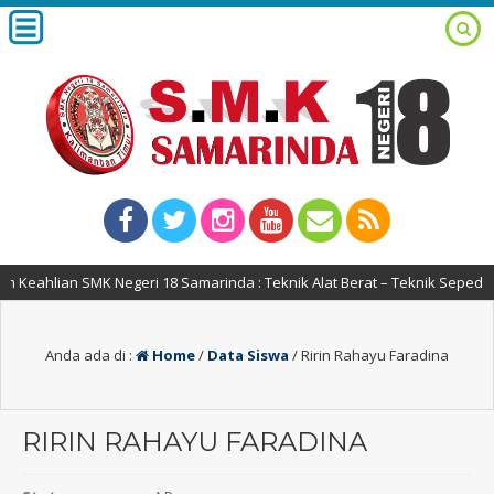
Keahlian SMK Negeri 18 Samarinda : Teknik Alat Berat – Teknik Sepeda 
Anda ada di :
Home
/
Data Siswa
/
Ririn Rahayu Faradina
RIRIN RAHAYU FARADINA