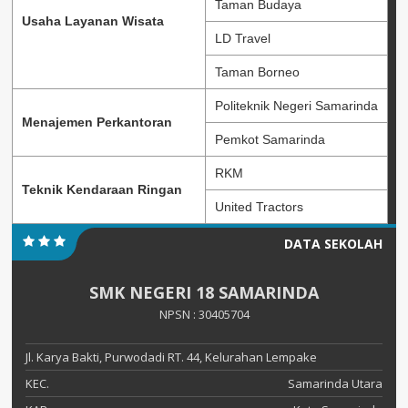
Taman Budaya
Usaha Layanan Wisata
LD Travel
Taman Borneo
Politeknik Negeri Samarinda
Menajemen Perkantoran
Pemkot Samarinda
RKM
Teknik Kendaraan Ringan
United Tractors
DATA SEKOLAH
SMK NEGERI 18 SAMARINDA
NPSN : 30405704
Jl. Karya Bakti, Purwodadi RT. 44, Kelurahan Lempake
KEC.
Samarinda Utara