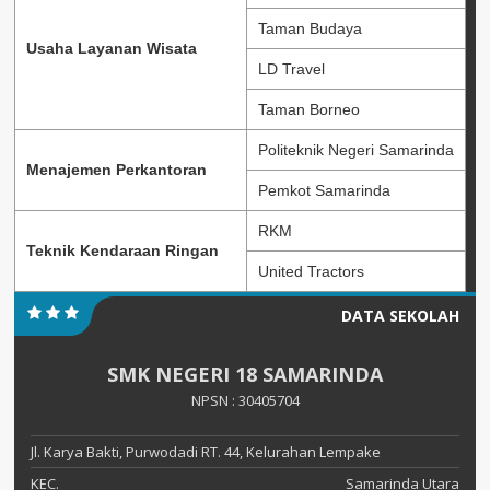
Taman Budaya
Usaha Layanan Wisata
LD Travel
Taman Borneo
Politeknik Negeri Samarinda
Menajemen Perkantoran
Pemkot Samarinda
RKM
Teknik Kendaraan Ringan
United Tractors
DATA SEKOLAH
SMK NEGERI 18 SAMARINDA
NPSN : 30405704
Jl. Karya Bakti, Purwodadi RT. 44, Kelurahan Lempake
KEC.
Samarinda Utara