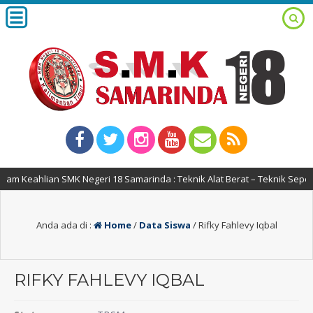
m Keahlian SMK Negeri 18 Samarinda : Teknik Alat Berat – Teknik Seped
Anda ada di :
Home
/
Data Siswa
/
Rifky Fahlevy Iqbal
RIFKY FAHLEVY IQBAL