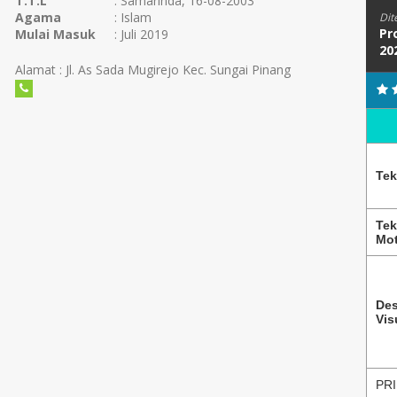
T.T.L
: Samarinda, 16-08-2003
Agama
: Islam
Dit
Pr
Mulai Masuk
: Juli 2019
20
Alamat : Jl. As Sada Mugirejo Kec. Sungai Pinang
Tek
Tek
Mot
Des
Vis
PRI