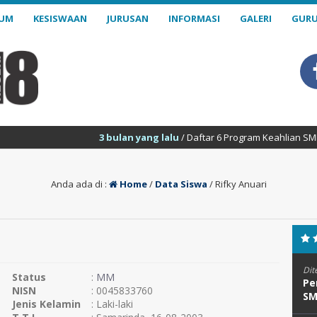
LUM
KESISWAAN
JURUSAN
INFORMASI
GALERI
GURU
3 bulan yang lalu
/ Daftar 6 Program Keahlian SMK Negeri 1
Anda ada di :
Home
/
Data Siswa
/
Rifky Anuari
Dit
Status
:
MM
Pe
NISN
: 0045833760
SM
Jenis Kelamin
: Laki-laki