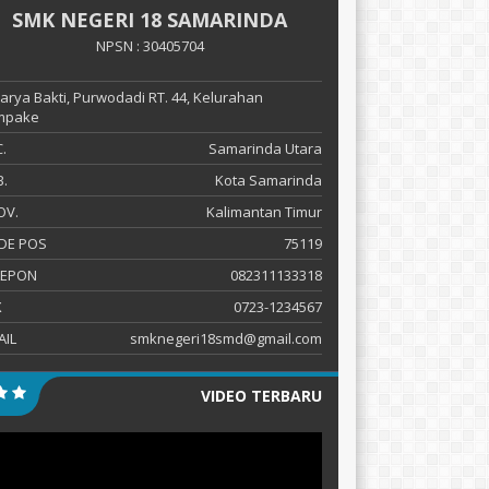
SMK NEGERI 18 SAMARINDA
NPSN : 30405704
 Karya Bakti, Purwodadi RT. 44, Kelurahan
mpake
.
Samarinda Utara
.
Kota Samarinda
OV.
Kalimantan Timur
DE POS
75119
LEPON
082311133318
X
0723-1234567
AIL
smknegeri18smd@gmail.com
VIDEO TERBARU