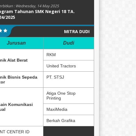
erbitkan :
Wednesday, 14 May 2025
ogram Tahunan SMK Negeri 18 TA.
24/2025
MITRA DUDI
Jurusan
Dudi
RKM
nik Alat Berat
United Tractors
nik Bisnis Sepeda
PT. STSJ
or
Atiga One Stop
Printing
ain Komunikasi
ual
MaxiMedia
Berkah Grafika
NT CENTER ID