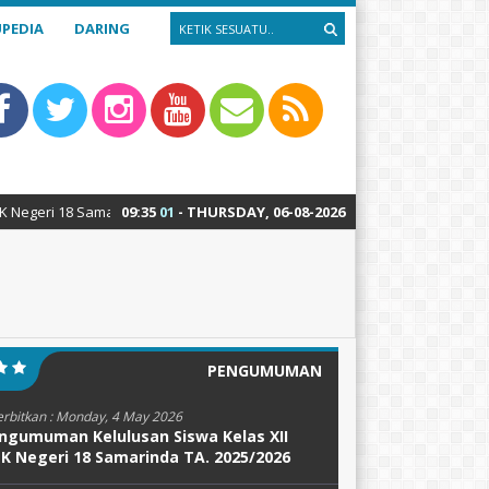
PEDIA
DARING
8 Samarinda : Teknik Alat Berat – Teknik Sepeda Motor – Teknik Kendara
09
:
35
02
- THURSDAY, 06-08-2026
PENGUMUMAN
erbitkan :
Monday, 4 May 2026
ngumuman Kelulusan Siswa Kelas XII
K Negeri 18 Samarinda TA. 2025/2026