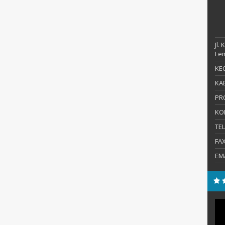
Jl.
Le
KEC
KAB
PR
KO
TE
FA
EM