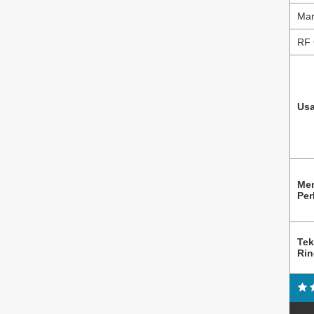
Mar
RF 
Usa
Me
Per
Tek
Ri