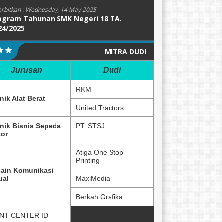
erbitkan :
Wednesday, 14 May 2025
ogram Tahunan SMK Negeri 18 TA.
24/2025
MITRA DUDI
Jurusan
Dudi
RKM
nik Alat Berat
United Tractors
nik Bisnis Sepeda
PT. STSJ
or
Atiga One Stop
Printing
ain Komunikasi
ual
MaxiMedia
Berkah Grafika
NT CENTER ID