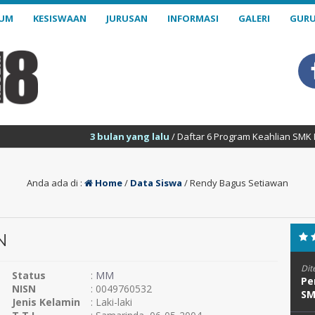
LUM
KESISWAAN
JURUSAN
INFORMASI
GALERI
GURU
3 bulan yang lalu
/ Daftar 6 Program Keahlian SMK Negeri 18 S
Anda ada di :
Home
/
Data Siswa
/
Rendy Bagus Setiawan
N
Dit
Status
:
MM
Pe
NISN
: 0049760532
SM
Jenis Kelamin
: Laki-laki