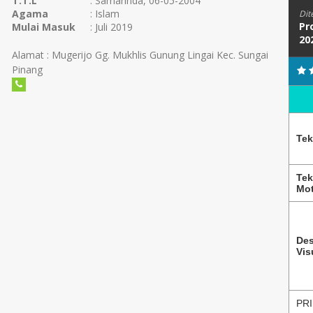
T.T.L
: Samarinda, 06-05-2004
Agama
: Islam
Dit
Pr
Mulai Masuk
: Juli 2019
20
Alamat : Mugerijo Gg. Mukhlis Gunung Lingai Kec. Sungai
Pinang
Tek
Tek
Mot
Des
Vis
PRI