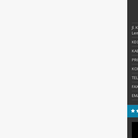
Jl.
Le
KEC
KAB
PR
KO
TE
FA
EM