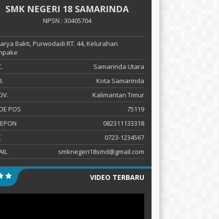
SMK NEGERI 18 SAMARINDA
NPSN : 30405704
 Karya Bakti, Purwodadi RT. 44, Kelurahan
mpake
.
Samarinda Utara
.
Kota Samarinda
OV.
Kalimantan Timur
DE POS
75119
LEPON
082311133318
X
0723-1234567
AIL
smknegeri18smd@gmail.com
VIDEO TERBARU