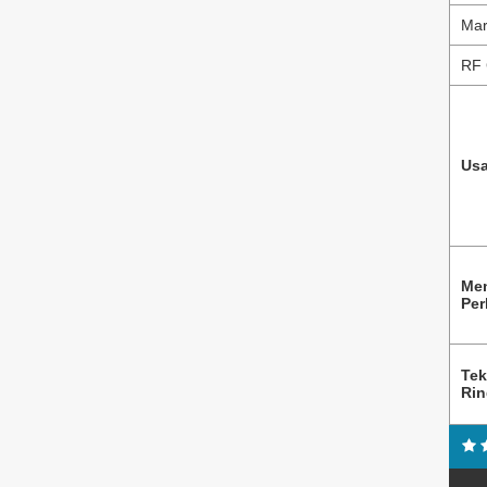
Mar
RF 
Usa
Me
Per
Tek
Ri