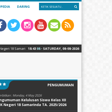
PEDIA
DARING
amarinda : Teknik Alat Berat – Teknik Sepeda Motor – Teknik Kendaraan
18
:
43
09
- SATURDAY, 08-08-2026
PENGUMUMAN
erbitkan :
Monday, 4 May 2026
ngumuman Kelulusan Siswa Kelas XII
K Negeri 18 Samarinda TA. 2025/2026