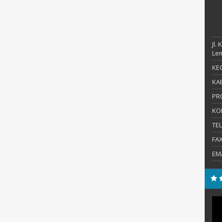
Jl.
Le
KEC
KAB
PR
KO
TE
FA
EM