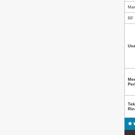
Mar
RF 
Usa
Me
Per
Tek
Ri