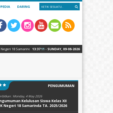
PEDIA
DARING
 Samarinda : Teknik Alat Berat – Teknik Sepeda Motor – Teknik Kendaraa
13
:
37
12
- SUNDAY, 09-08-2026
PENGUMUMAN
erbitkan :
Monday, 4 May 2026
ngumuman Kelulusan Siswa Kelas XII
K Negeri 18 Samarinda TA. 2025/2026