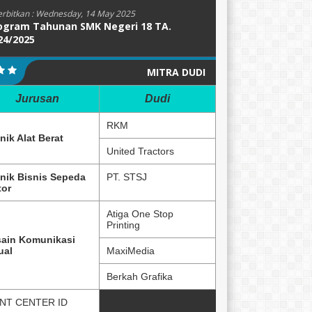
erbitkan :
Wednesday, 14 May 2025
ogram Tahunan SMK Negeri 18 TA.
24/2025
MITRA DUDI
Jurusan
Dudi
RKM
nik Alat Berat
United Tractors
nik Bisnis Sepeda
PT. STSJ
or
Atiga One Stop
Printing
ain Komunikasi
ual
MaxiMedia
Berkah Grafika
NT CENTER ID