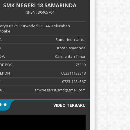
SMK NEGERI 18 SAMARINDA
NPSN : 30405704
 Karya Bakti, Purwodadi RT. 44, Kelurahan
mpake
.
Samarinda Utara
.
Kota Samarinda
OV.
Kalimantan Timur
DE POS
75119
LEPON
082311133318
X
0723-1234567
AIL
smknegeri18smd@gmail.com
VIDEO TERBARU