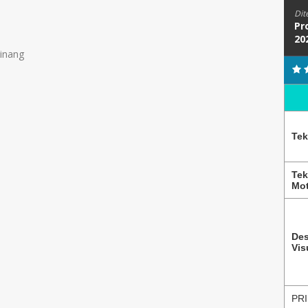
Dit
Pr
20
Pinang
Tek
Tek
Mot
Des
Vis
PRI