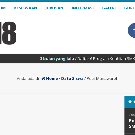
LUM
KESISWAAN
JURUSAN
INFORMASI
GALERI
GURU
3 bulan yang lalu
/ Daftar 6 Program Keahlian SMK Negeri 18
Anda ada di :
Home
/
Data Siswa
/
Putri Munawaroh
Dit
Pe
SM