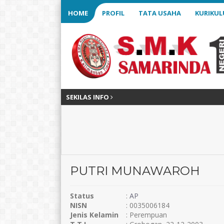
HOME
PROFIL
TATA USAHA
KURIKU
SEKILAS INFO
PUTRI MUNAWAROH
Status
:
AP
NISN
: 0035006184
Jenis Kelamin
: Perempuan