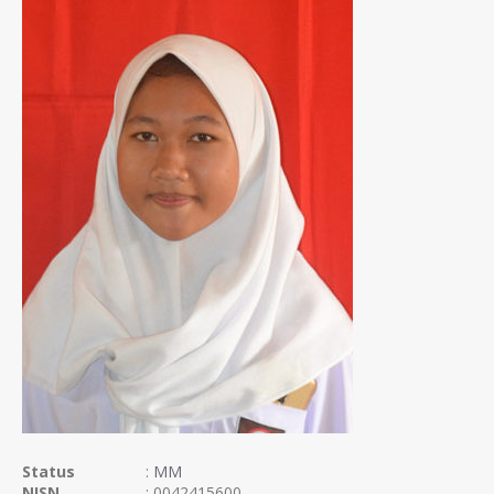
Status
:
MM
NISN
: 0042415600