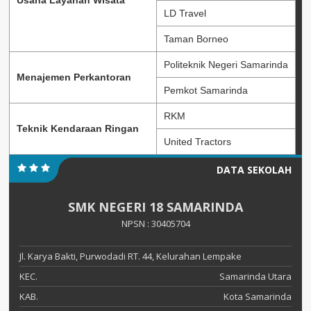
Usaha Layanan Wisata
LD Travel
Taman Borneo
Politeknik Negeri Samarinda
Menajemen Perkantoran
Pemkot Samarinda
RKM
Teknik Kendaraan Ringan
United Tractors
DATA SEKOLAH
SMK NEGERI 18 SAMARINDA
NPSN : 30405704
Jl. Karya Bakti, Purwodadi RT. 44, Kelurahan Lempake
KEC.
Samarinda Utara
KAB.
Kota Samarinda