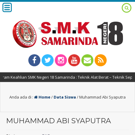
am Keahlian SMK Negeri 18 Samarinda : Teknik Alat Berat – Teknik Sepe
Anda ada di :
Home
/
Data Siswa
/
Muhammad Abi Syaputra
MUHAMMAD ABI SYAPUTRA