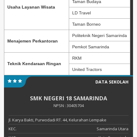
Taman Budaya
Usaha Layanan Wisata
LD Travel
Taman Borneo
Politeknik Negeri Samarinda
Menajemen Perkantoran
Pemkot Samarinda
RKM
Teknik Kendaraan Ringan
United Tractors
DATA SEKOLAH
SMK NEGERI 18 SAMARINDA
NPSN : 30405704
Jl. Karya Bakti, Purwodadi RT. 44, Kelurahan Lempake
KEC.
Samarinda Utara