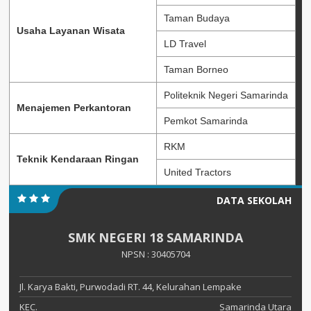
Taman Budaya
Usaha Layanan Wisata
LD Travel
Taman Borneo
Politeknik Negeri Samarinda
Menajemen Perkantoran
Pemkot Samarinda
RKM
Teknik Kendaraan Ringan
United Tractors
DATA SEKOLAH
SMK NEGERI 18 SAMARINDA
NPSN : 30405704
Jl. Karya Bakti, Purwodadi RT. 44, Kelurahan Lempake
KEC.
Samarinda Utara