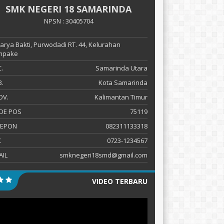
SMK NEGERI 18 SAMARINDA
NPSN : 30405704
 Karya Bakti, Purwodadi RT. 44, Kelurahan
mpake
.
Samarinda Utara
.
Kota Samarinda
OV.
Kalimantan Timur
DE POS
75119
LEPON
082311133318
X
0723-1234567
AIL
smknegeri18smd@gmail.com
VIDEO TERBARU