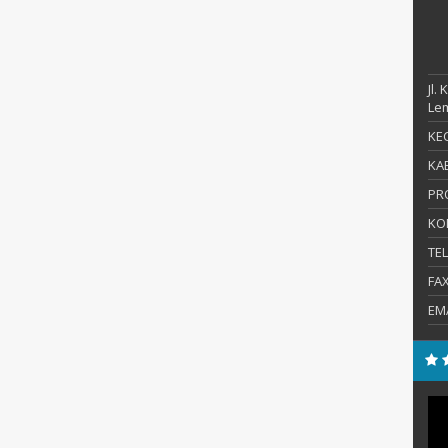
Jl.
Le
KEC
KAB
PR
KO
TE
FA
EM