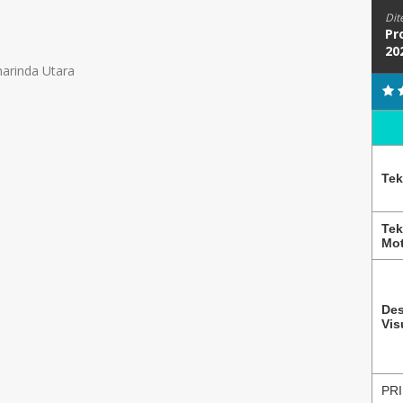
Dit
Pr
20
marinda Utara
Tek
Tek
Mot
Des
Vis
PRI