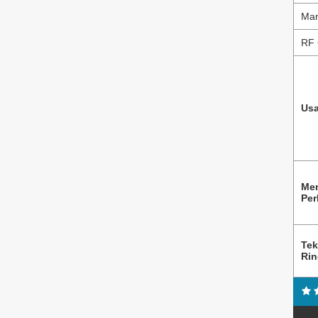
Mar
RF 
Usa
Me
Per
Tek
Ri