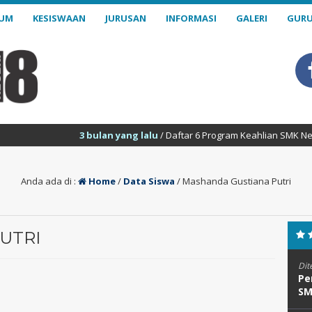
LUM
KESISWAAN
JURUSAN
INFORMASI
GALERI
GURU
3 bulan yang lalu
/ Daftar 6 Program Keahlian SMK Negeri 18 Sa
Anda ada di :
Home
/
Data Siswa
/
Mashanda Gustiana Putri
UTRI
Dit
Pe
SM