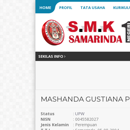
HOME
PROFIL
TATA USAHA
KURIKU
SEKILAS INFO
MASHANDA GUSTIANA P
Status
:
UPW
NISN
: 0045582027
Jenis Kelamin
: Perempuan