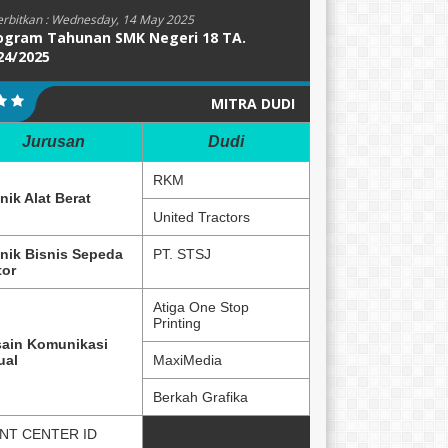
erbitkan :
Wednesday, 14 May 2025
ogram Tahunan SMK Negeri 18 TA.
24/2025
MITRA DUDI
Jurusan
Dudi
RKM
nik Alat Berat
United Tractors
nik Bisnis Sepeda
PT. STSJ
or
Atiga One Stop
Printing
ain Komunikasi
ual
MaxiMedia
Berkah Grafika
NT CENTER ID