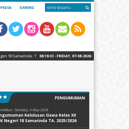
PEDIA
DARING
marinda : Teknik Alat Berat – Teknik Sepeda Motor – Teknik Kendaraan R
08
:
18
04
- FRIDAY, 07-08-2026
PENGUMUMAN
erbitkan :
Monday, 4 May 2026
ngumuman Kelulusan Siswa Kelas XII
K Negeri 18 Samarinda TA. 2025/2026