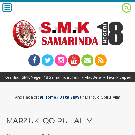
Keahlian SMK Negeri 18 Samarinda : Teknik Alat Berat – Teknik Sepeda 
Anda ada di :
Home
/
Data Siswa
/
Marzuki Qoirul Alim
MARZUKI QOIRUL ALIM