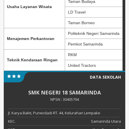
Taman Budaya
Usaha Layanan Wisata
LD Travel
Taman Borneo
Politeknik Negeri Samarinda
Menajemen Perkantoran
Pemkot Samarinda
RKM
Teknik Kendaraan Ringan
United Tractors
DATA SEKOLAH
SMK NEGERI 18 SAMARINDA
NPSN : 30405704
Jl. Karya Bakti, Purwodadi RT. 44, Kelurahan Lempake
KEC.
Samarinda Utara