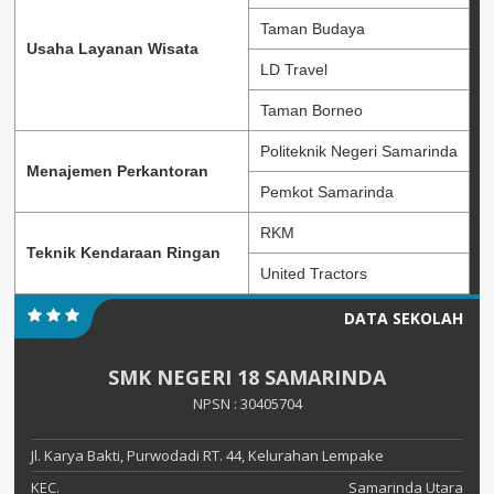
Taman Budaya
Usaha Layanan Wisata
LD Travel
Taman Borneo
Politeknik Negeri Samarinda
Menajemen Perkantoran
Pemkot Samarinda
RKM
Teknik Kendaraan Ringan
United Tractors
DATA SEKOLAH
SMK NEGERI 18 SAMARINDA
NPSN : 30405704
Jl. Karya Bakti, Purwodadi RT. 44, Kelurahan Lempake
KEC.
Samarinda Utara