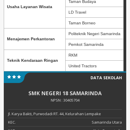
Taman Budaya
Usaha Layanan Wisata
LD Travel
Taman Borneo
Politeknik Negeri Samarinda
Menajemen Perkantoran
Pemkot Samarinda
RKM
Teknik Kendaraan Ringan
United Tractors
DATA SEKOLAH
SMK NEGERI 18 SAMARINDA
NPSN : 30405704
Jl. Karya Bakti, Purwodadi RT. 44, Kelurahan Lempake
KEC.
Samarinda Utara