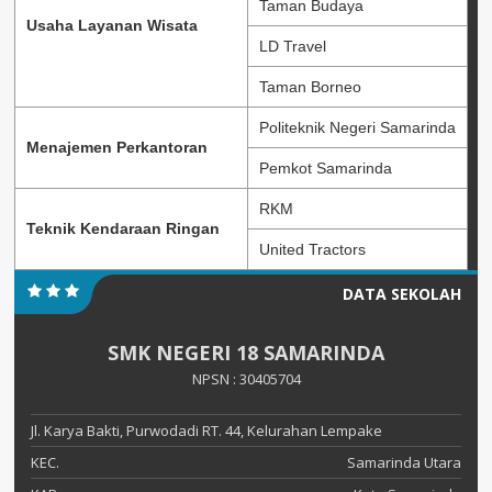
Taman Budaya
Usaha Layanan Wisata
LD Travel
Taman Borneo
Politeknik Negeri Samarinda
Menajemen Perkantoran
Pemkot Samarinda
RKM
Teknik Kendaraan Ringan
United Tractors
DATA SEKOLAH
SMK NEGERI 18 SAMARINDA
NPSN : 30405704
Jl. Karya Bakti, Purwodadi RT. 44, Kelurahan Lempake
KEC.
Samarinda Utara