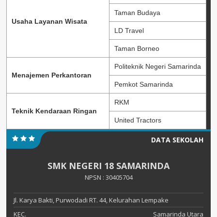
Taman Budaya
Usaha Layanan Wisata
LD Travel
Taman Borneo
Politeknik Negeri Samarinda
Menajemen Perkantoran
Pemkot Samarinda
RKM
Teknik Kendaraan Ringan
United Tractors
DATA SEKOLAH
SMK NEGERI 18 SAMARINDA
NPSN : 30405704
Jl. Karya Bakti, Purwodadi RT. 44, Kelurahan Lempake
KEC.
Samarinda Utara