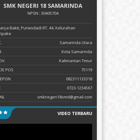
SMK NEGERI 18 SAMARINDA
NPSN : 30405704
 Karya Bakti, Purwodadi RT. 44, Kelurahan
mpake
.
Samarinda Utara
.
Kota Samarinda
OV.
Kalimantan Timur
DE POS
75119
LEPON
082311133318
X
0723-1234567
AIL
smknegeri18smd@gmail.com
VIDEO TERBARU