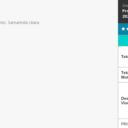
Dit
Pr
20
Kec. Samarinda Utara
Tek
Tek
Mot
Des
Vis
PRI