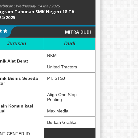
erbitkan :
Wednesday, 14 May 2025
ogram Tahunan SMK Negeri 18 TA.
24/2025
MITRA DUDI
Jurusan
Dudi
RKM
nik Alat Berat
United Tractors
nik Bisnis Sepeda
PT. STSJ
or
Atiga One Stop
Printing
ain Komunikasi
ual
MaxiMedia
Berkah Grafika
NT CENTER ID