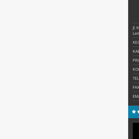
Jl.
Le
KEC
KAB
PR
KO
TE
FA
EM