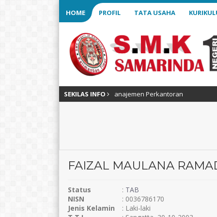
HOME
PROFIL
TATA USAHA
KURIKU
al – Usaha Layanan Wisata – Manajemen Perkantoran
SEKILAS INFO
FAIZAL MAULANA RAM
Status
:
TAB
NISN
: 0036786170
Jenis Kelamin
: Laki-laki