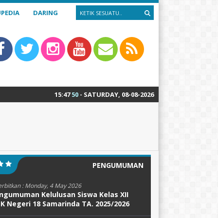
PEDIA
DARING
15
:
47
50
- SATURDAY, 08-08-2026
PENGUMUMAN
erbitkan :
Monday, 4 May 2026
ngumuman Kelulusan Siswa Kelas XII
K Negeri 18 Samarinda TA. 2025/2026