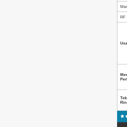
Mar
RF 
Usa
Me
Per
Tek
Ri