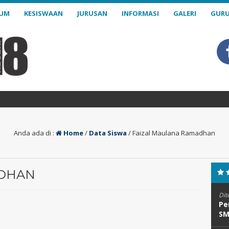
LUM
KESISWAAN
JURUSAN
INFORMASI
GALERI
GURU
Anda ada di :
Home
/
Data Siswa
/
Faizal Maulana Ramadhan
ADHAN
Dit
Pe
SM