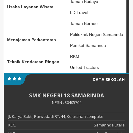
Taman Budaya
Usaha Layanan Wisata
LD Travel
Taman Borneo
Politeknik Negeri Samarinda
Menajemen Perkantoran
Pemkot Samarinda
RKM
Teknik Kendaraan Ringan
United Tractors
DATA SEKOLAH
SMK NEGERI 18 SAMARINDA
NPSN : 30405704
Jl. Karya Bakti, Purwodadi RT. 44, Kelurahan Lempake
KEC.
Samarinda Utara