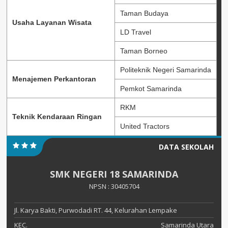
Taman Budaya
Usaha Layanan Wisata
LD Travel
Taman Borneo
Politeknik Negeri Samarinda
Menajemen Perkantoran
Pemkot Samarinda
RKM
Teknik Kendaraan Ringan
United Tractors
DATA SEKOLAH
SMK NEGERI 18 SAMARINDA
NPSN : 30405704
Jl. Karya Bakti, Purwodadi RT. 44, Kelurahan Lempake
KEC.
Samarinda Utara