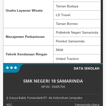
Taman Budaya
Usaha Layanan Wisata
LD Travel
Taman Borneo
Politeknik Negeri Samarinda
Menajemen Perkantoran
Pemkot Samarinda
RKM
Teknik Kendaraan Ringan
United Tractors
DATA SEKOLAH
SMK NEGERI 18 SAMARINDA
NPSN : 30405704
Jl. Karya Bakti, Purwodadi RT. 44, Kelurahan Lempake
KEC.
Samarinda Utara