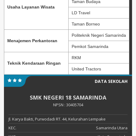
Taman Budaya
Usaha Layanan Wisata
LD Travel
Taman Borneo
Politeknik Negeri Samarinda
Menajemen Perkantoran
Pemkot Samarinda
RKM
Teknik Kendaraan Ringan
United Tractors
DATA SEKOLAH
SMK NEGERI 18 SAMARINDA
NPSN : 30405704
Jl. Karya Bakti, Purwodadi RT. 44, Kelurahan Lempake
KEC.
Samarinda Utara