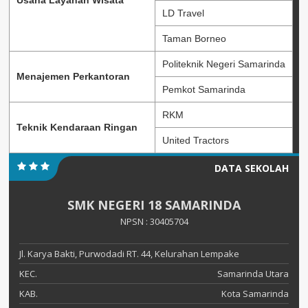
Usaha Layanan Wisata
LD Travel
Taman Borneo
Politeknik Negeri Samarinda
Menajemen Perkantoran
Pemkot Samarinda
RKM
Teknik Kendaraan Ringan
United Tractors
DATA SEKOLAH
SMK NEGERI 18 SAMARINDA
NPSN : 30405704
Jl. Karya Bakti, Purwodadi RT. 44, Kelurahan Lempake
KEC.
Samarinda Utara
KAB.
Kota Samarinda