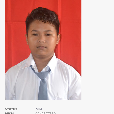
Status
:
MM
NISN
: 0049877889