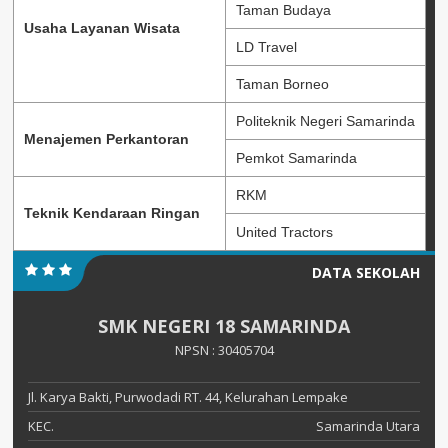
Taman Budaya
Usaha Layanan Wisata
LD Travel
Taman Borneo
Politeknik Negeri Samarinda
Menajemen Perkantoran
Pemkot Samarinda
RKM
Teknik Kendaraan Ringan
United Tractors
DATA SEKOLAH
SMK NEGERI 18 SAMARINDA
NPSN : 30405704
Jl. Karya Bakti, Purwodadi RT. 44, Kelurahan Lempake
KEC.
Samarinda Utara