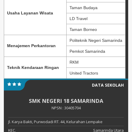
Taman Budaya
Usaha Layanan Wisata
LD Travel
Taman Borneo
Politeknik Negeri Samarinda
Menajemen Perkantoran
Pemkot Samarinda
RKM
Teknik Kendaraan Ringan
United Tractors
DATA SEKOLAH
SMK NEGERI 18 SAMARINDA
NPSN : 30405704
Jl. Karya Bakti, Purwodadi RT. 44, Kelurahan Lempake
KEC.
Samarinda Utara