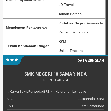
Usaha Layanan Wisata
LD Travel
Taman Borneo
Politeknik Negeri Samarinda
Menajemen Perkantoran
Pemkot Samarinda
RKM
Teknik Kendaraan Ringan
United Tractors
DATA SEKOLAH
SMK NEGERI 18 SAMARINDA
NPSN : 30405704
Jl. Karya Bakti, Purwodadi RT. 44, Kelurahan Lempake
KEC.
Samarinda Utara
KAB.
Kota Samarinda