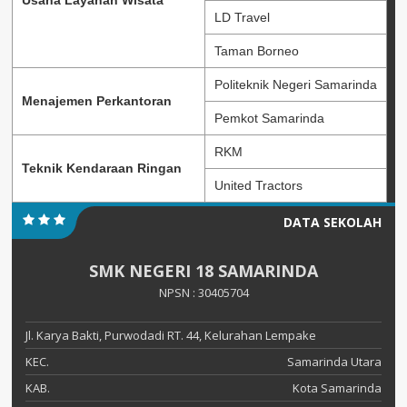
Usaha Layanan Wisata
LD Travel
Taman Borneo
Politeknik Negeri Samarinda
Menajemen Perkantoran
Pemkot Samarinda
RKM
Teknik Kendaraan Ringan
United Tractors
DATA SEKOLAH
SMK NEGERI 18 SAMARINDA
NPSN : 30405704
Jl. Karya Bakti, Purwodadi RT. 44, Kelurahan Lempake
KEC.
Samarinda Utara
KAB.
Kota Samarinda