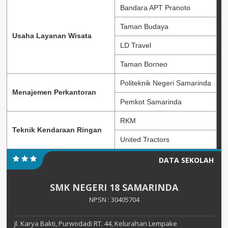
Bandara APT Pranoto
Taman Budaya
Usaha Layanan Wisata
LD Travel
Taman Borneo
Politeknik Negeri Samarinda
Menajemen Perkantoran
Pemkot Samarinda
RKM
Teknik Kendaraan Ringan
United Tractors
DATA SEKOLAH
SMK NEGERI 18 SAMARINDA
NPSN : 30405704
Jl. Karya Bakti, Purwodadi RT. 44, Kelurahan Lempake