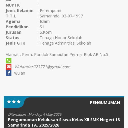
NUPTK
:
Jenis Kelamin
: Perempuan
T.T.L
: Samarinda, 03-07-1997
Agama
: Islam
Pendidikan
: S1
Jurusan
: S.Kom
Status
: Tenaga Honor Sekolah
Jenis GTK
: Tenaga Adminitrasi Sekolah
Alamat : Perm. Pondok Sambutan Permai Blok AB.No.5
Wulandarii23771@gmail.com
wulan
PENGUMUMAN
Diterbitkan :
Monday, 4 May 2026
Pengumuman Kelulusan Siswa Kelas XII SMK Negeri 18
Samarinda TA. 2025/2026