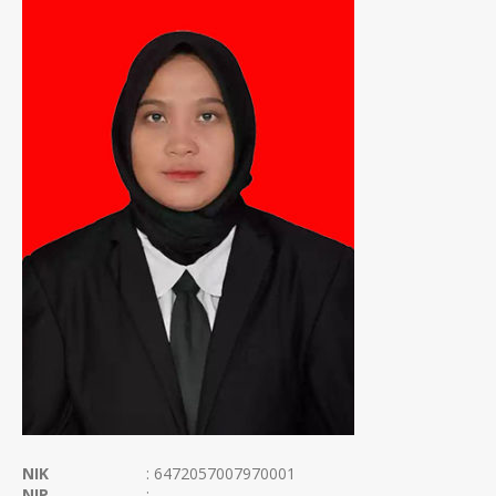
NIK
: 6472057007970001
NIP
: