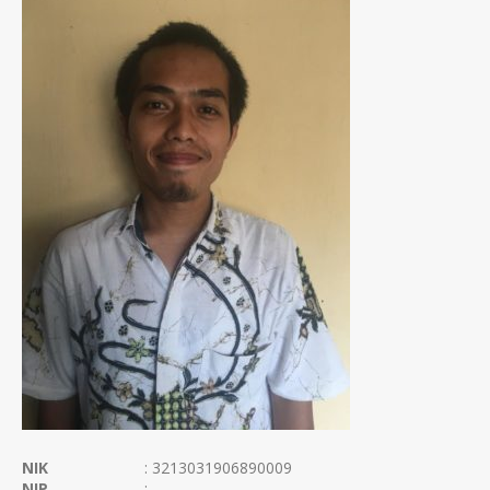
NIK
: 3213031906890009
NIP
: