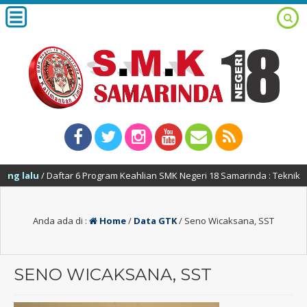
alu
/ Daftar 6 Program Keahlian SMK Negeri 18 Samarinda : Teknik Alat 
Anda ada di :
Home
/
Data GTK
/
Seno Wicaksana, SST
SENO WICAKSANA, SST