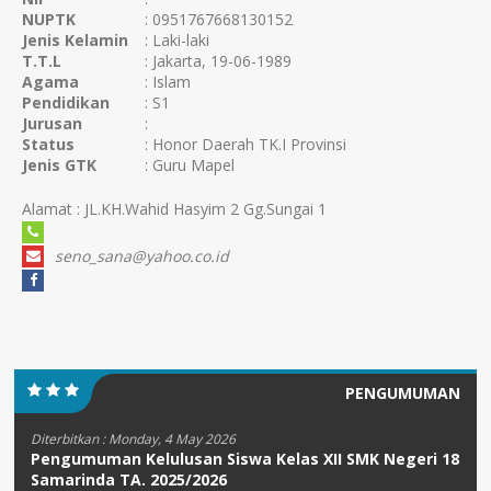
NUPTK
: 0951767668130152
Jenis Kelamin
: Laki-laki
T.T.L
: Jakarta, 19-06-1989
Agama
: Islam
Pendidikan
: S1
Jurusan
:
Status
: Honor Daerah TK.I Provinsi
Jenis GTK
: Guru Mapel
Alamat : JL.KH.Wahid Hasyim 2 Gg.Sungai 1
seno_sana@yahoo.co.id
PENGUMUMAN
Diterbitkan :
Monday, 4 May 2026
Pengumuman Kelulusan Siswa Kelas XII SMK Negeri 18
Samarinda TA. 2025/2026