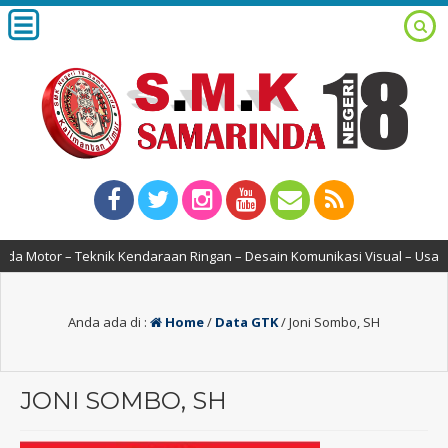
da Motor – Teknik Kendaraan Ringan – Desain Komunikasi Visual – Usaha 
Anda ada di :
Home
/
Data GTK
/
Joni Sombo, SH
JONI SOMBO, SH