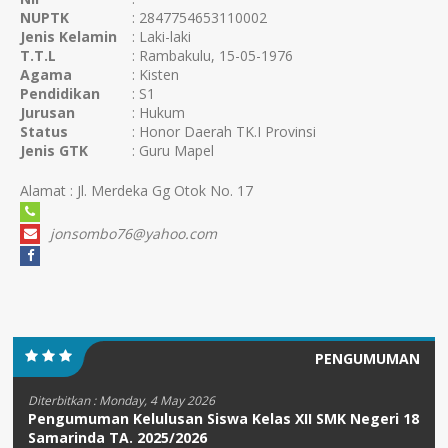
NUPTK
: 2847754653110002
Jenis Kelamin
: Laki-laki
T.T.L
: Rambakulu, 15-05-1976
Agama
: Kisten
Pendidikan
: S1
Jurusan
: Hukum
Status
: Honor Daerah TK.I Provinsi
Jenis GTK
: Guru Mapel
Alamat : Jl. Merdeka Gg Otok No. 17
jonsombo76@yahoo.com
PENGUMUMAN
Diterbitkan :
Monday, 4 May 2026
Pengumuman Kelulusan Siswa Kelas XII SMK Negeri 18
Samarinda TA. 2025/2026