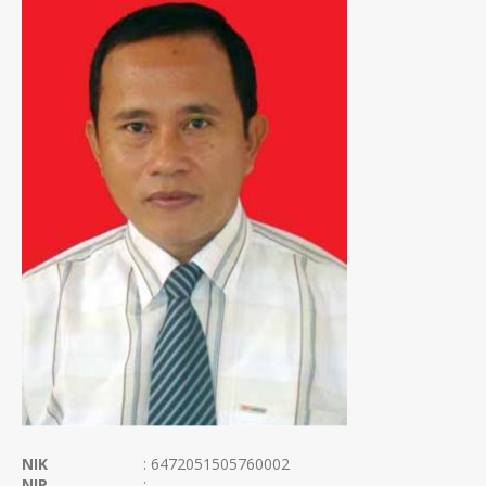
NIK
: 6472051505760002
NIP
: