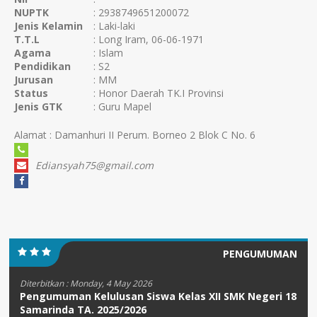
NUPTK
: 2938749651200072
Jenis Kelamin
: Laki-laki
T.T.L
: Long Iram, 06-06-1971
Agama
: Islam
Pendidikan
: S2
Jurusan
: MM
Status
: Honor Daerah TK.I Provinsi
Jenis GTK
: Guru Mapel
Alamat : Damanhuri II Perum. Borneo 2 Blok C No. 6
Ediansyah75@gmail.com
PENGUMUMAN
Diterbitkan :
Monday, 4 May 2026
Pengumuman Kelulusan Siswa Kelas XII SMK Negeri 18
Samarinda TA. 2025/2026