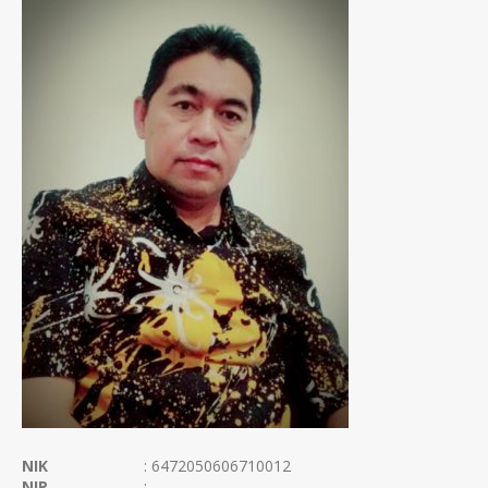
NIK
: 6472050606710012
NIP
: