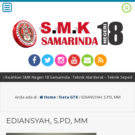
eahlian SMK Negeri 18 Samarinda : Teknik Alat Berat – Teknik Sepeda M
Anda ada di :
Home
/
Data GTK
/
EDIANSYAH, S.PD, MM
EDIANSYAH, S.PD, MM