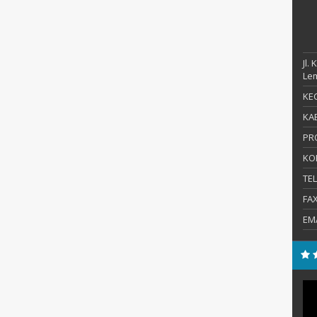
Jl.
Le
KEC
KAB
PR
KO
TE
FA
EM