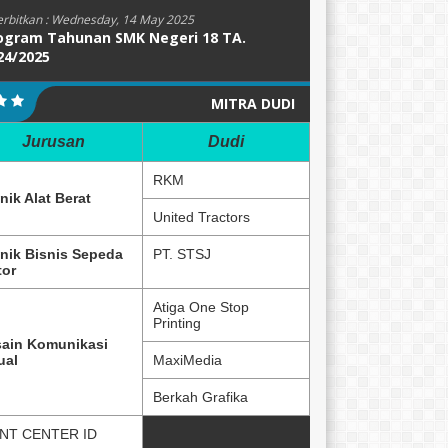
erbitkan :
Wednesday, 14 May 2025
ogram Tahunan SMK Negeri 18 TA.
24/2025
MITRA DUDI
Jurusan
Dudi
RKM
nik Alat Berat
United Tractors
nik Bisnis Sepeda
PT. STSJ
or
Atiga One Stop
Printing
ain Komunikasi
ual
MaxiMedia
Berkah Grafika
NT CENTER ID