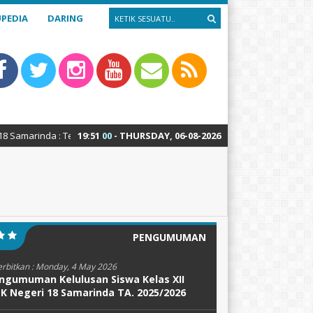
PEDIA
DARING
da : Teknik Alat Berat – Teknik Sepeda Motor – Teknik Kendaraan Ringan
19
:
51
01
- THURSDAY, 06-08-2026
PENGUMUMAN
erbitkan :
Monday, 4 May 2026
ngumuman Kelulusan Siswa Kelas XII
K Negeri 18 Samarinda TA. 2025/2026