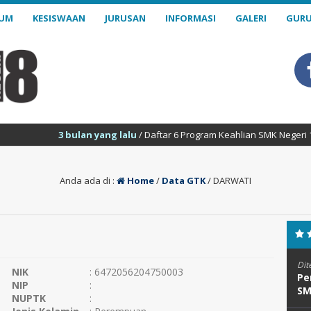
LUM
KESISWAAN
JURUSAN
INFORMASI
GALERI
GURU
3 bulan yang lalu
/ Daftar 6 Program Keahlian SMK Negeri 18 Samarin
Anda ada di :
Home
/
Data GTK
/
DARWATI
Dit
NIK
: 6472056204750003
Pe
NIP
:
SM
NUPTK
: