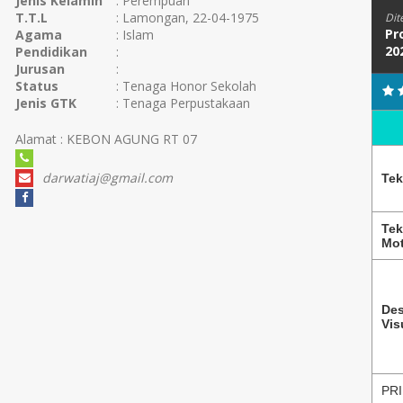
Jenis Kelamin
: Perempuan
T.T.L
: Lamongan, 22-04-1975
Dit
Pr
Agama
: Islam
20
Pendidikan
:
Jurusan
:
Status
: Tenaga Honor Sekolah
Jenis GTK
: Tenaga Perpustakaan
Alamat : KEBON AGUNG RT 07
darwatiaj@gmail.com
Tek
Tek
Mot
Des
Vis
PRI