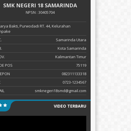
SMK NEGERI 18 SAMARINDA
NPSN : 30405704
 Karya Bakti, Purwodadi RT. 44, Kelurahan
mpake
.
Samarinda Utara
.
Kota Samarinda
OV.
Kalimantan Timur
DE POS
75119
LEPON
082311133318
X
0723-1234567
AIL
smknegeri18smd@gmail.com
VIDEO TERBARU