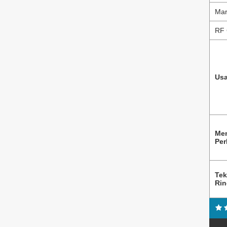
Mar
RF 
Usa
Me
Per
Tek
Ri