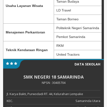
Taman Budaya
Usaha Layanan Wisata
LD Travel
Taman Borneo
Politeknik Negeri Samarinda
Menajemen Perkantoran
Pemkot Samarinda
RKM
Teknik Kendaraan Ringan
United Tractors
DATA SEKOLAH
SMK NEGERI 18 SAMARINDA
NPSN : 30405704
Jl. Karya Bakti, Purwodadi RT. 44, Kelurahan Lempake
KEC.
Samarinda Utara