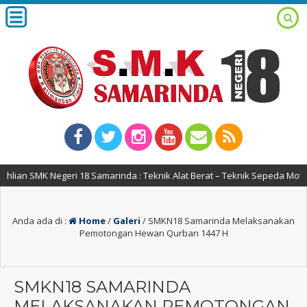
ian SMK Negeri 18 Samarinda : Teknik Alat Berat – Teknik Sepeda Motor
Anda ada di :
Home
/
Galeri
/
SMKN18 Samarinda Melaksanakan
Pemotongan Hewan Qurban 1447 H
SMKN18 SAMARINDA
MELAKSANAKAN PEMOTONGAN