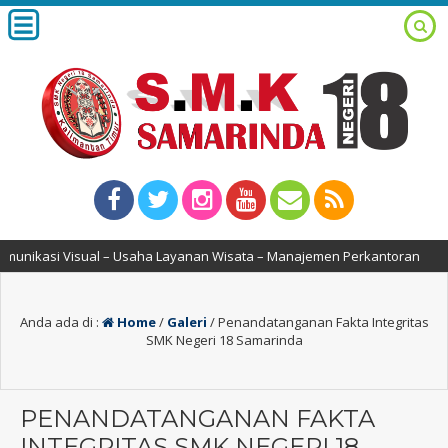
ikasi Visual – Usaha Layanan Wisata – Manajemen Perkantoran
Anda ada di :
Home
/
Galeri
/
Penandatanganan Fakta Integritas
SMK Negeri 18 Samarinda
PENANDATANGANAN FAKTA
INTEGRITAS SMK NEGERI 18