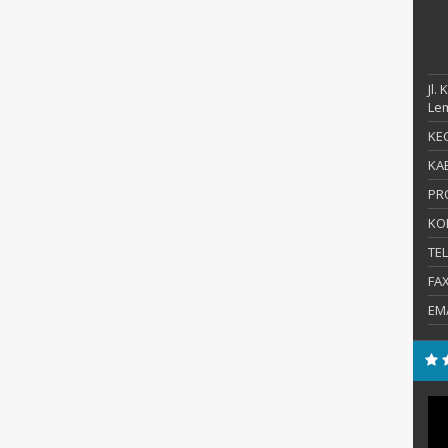
Jl.
Le
KEC
KAB
PR
KO
TE
FA
EM