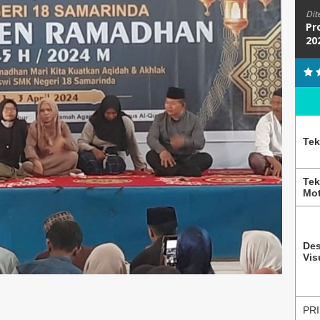
Dit
Pr
20
Tek
Tek
Mot
Des
Vis
PRI