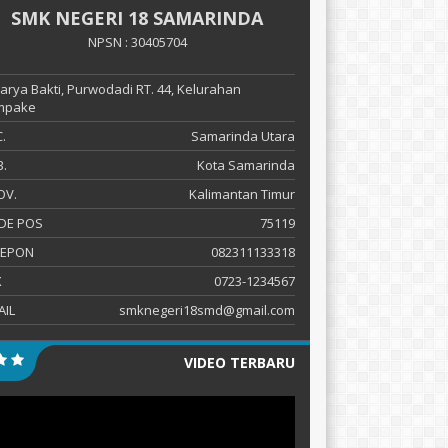
SMK NEGERI 18 SAMARINDA
NPSN : 30405704
 Karya Bakti, Purwodadi RT. 44, Kelurahan
mpake
.
Samarinda Utara
.
Kota Samarinda
OV.
Kalimantan Timur
DE POS
75119
LEPON
082311133318
X
0723-1234567
AIL
smknegeri18smd@gmail.com
VIDEO TERBARU