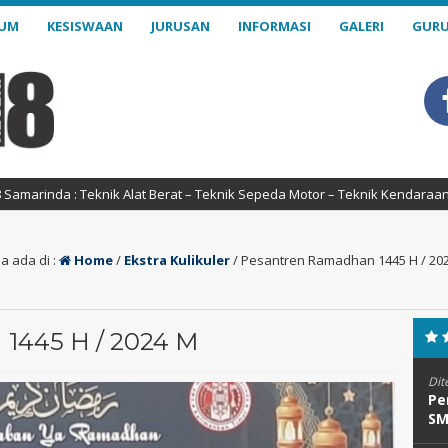
LUM
KESISWAAN
JURUSAN
INFORMASI
GALERI
GURU
Teknik Alat Berat – Teknik Sepeda Motor – Teknik Kendaraan Ringan – D
a ada di :
Home
/
Ekstra Kulikuler
/
Pesantren Ramadhan 1445 H / 20
445 H / 2024 M
Dit
Pe
SM