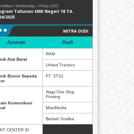
erbitkan :
Wednesday, 14 May 2025
ogram Tahunan SMK Negeri 18 TA.
24/2025
MITRA DUDI
Jurusan
Dudi
RKM
nik Alat Berat
United Tractors
nik Bisnis Sepeda
PT. STSJ
or
Atiga One Stop
Printing
ain Komunikasi
ual
MaxiMedia
Berkah Grafika
NT CENTER ID