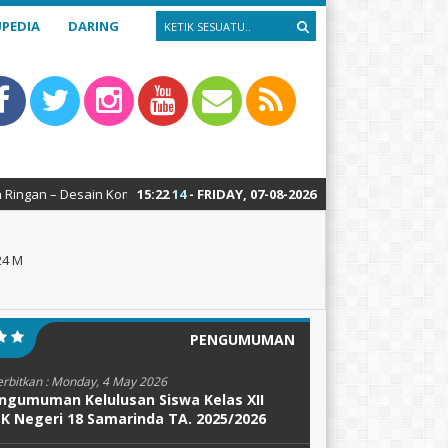
PEDIA
DARING
esain Komunikasi Visual – Usaha Layanan Wisata – Manajemen Perkantora
15
:
22
15
- FRIDAY, 07-08-2026
24 M
PENGUMUMAN
erbitkan :
Monday, 4 May 2026
ngumuman Kelulusan Siswa Kelas XII
K Negeri 18 Samarinda TA. 2025/2026