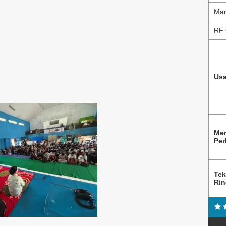
Mar
RF 
Usa
Me
Per
Tek
Ri